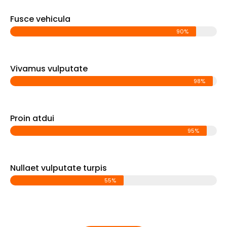
Fusce vehicula
90%
Vivamus vulputate
98%
Proin atdui
95%
Nullaet vulputate turpis
55%